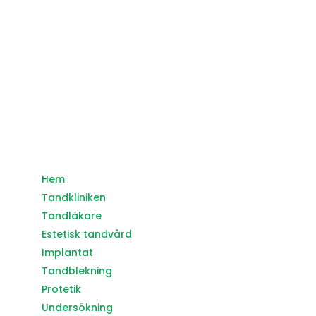
Måndag: 09.00-17.00
Tisdag: 09.00-17.00
Onsdag: 09.00-17.00
Torsdag: 09.00-17.00
Fredag: Stängt
Lördag & Söndag: Stängt
Lunchstängd 12.00 – 13.00
MENY
Hem
Tandkliniken
Tandläkare
Estetisk tandvård
Implantat
Tandblekning
Protetik
Undersökning