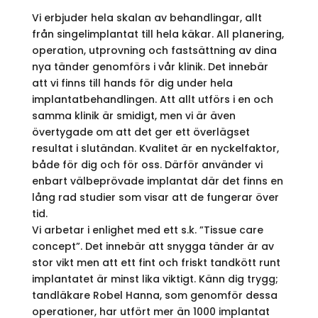
Vi erbjuder hela skalan av behandlingar, allt
från singelimplantat till hela käkar. All planering,
operation, utprovning och fastsättning av dina
nya tänder genomförs i vår klinik. Det innebär
att vi finns till hands för dig under hela
implantatbehandlingen. Att allt utförs i en och
samma klinik är smidigt, men vi är även
övertygade om att det ger ett överlägset
resultat i slutändan. Kvalitet är en nyckelfaktor,
både för dig och för oss. Därför använder vi
enbart välbeprövade implantat där det finns en
lång rad studier som visar att de fungerar över
tid.
Vi arbetar i enlighet med ett s.k. ”Tissue care
concept”. Det innebär att snygga tänder är av
stor vikt men att ett fint och friskt tandkött runt
implantatet är minst lika viktigt. Känn dig trygg;
tandläkare Robel Hanna, som genomför dessa
operationer, har utfört mer än 1000 implantat