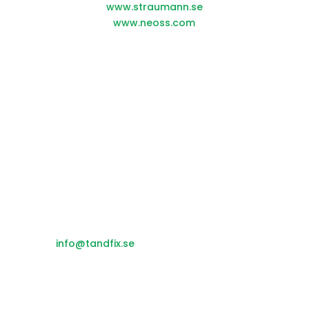
www.straumann.se
www.neoss.com
Adress
Nygatan 30 A
151 72 Södertälje
Telefon: 08-55032300
Mail:
info@tandfix.se
ÖPPETTIDER
Nygatan 30 A: